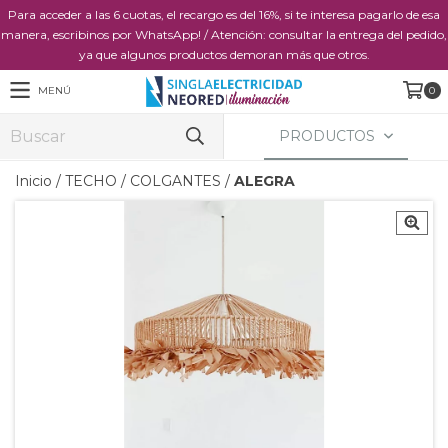
Para acceder a las 6 cuotas, el recargo es del 16%, si te interesa pagarlo de esa
manera, escribinos por WhatsApp! / Atención: consultar la entrega del pedido,
ya que algunos productos demoran más que otros.
MENÚ
0
PRODUCTOS
Inicio
/
TECHO
/
COLGANTES
/
ALEGRA