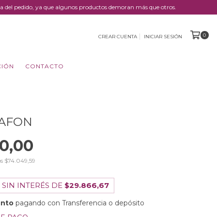
trega del pedido, ya que algunos productos demoran más que otros.
0
CREAR CUENTA
INICIAR SESIÓN
CIÓN
CONTACTO
LAFON
0,00
os
$74.049,59
 SIN INTERÉS DE
$29.866,67
ento
pagando con Transferencia o depósito