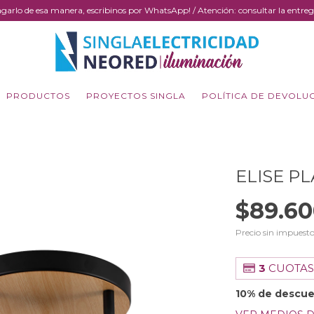
sa pagarlo de esa manera, escribinos por WhatsApp! / Atención: consultar la en
PRODUCTOS
PROYECTOS SINGLA
POLÍTICA DE DEVOLU
ELISE P
$89.60
Precio sin impuest
3
CUOTAS
10% de descu