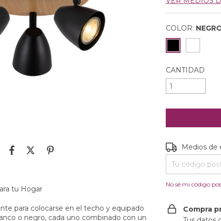
VER MEDIOS 
COLOR:
NEGR
CANTIDAD
Entregas para e
Medios de 
No sé mi código pos
para tu Hogar
ente para colocarse en el techo y equipado
Compra p
blanco o negro, cada uno combinado con un
Tus datos 