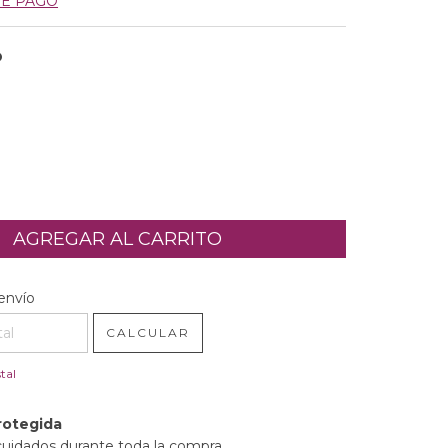
DE PAGO
O
l CP:
CAMBIAR CP
envío
CALCULAR
tal
rotegida
cuidados durante toda la compra.