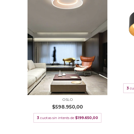
3
cu
OSLO
7,40
$598.950,00
85,80
3
cuotas sin interés de
$199.650,00