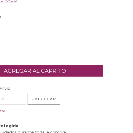
DE PAGO
O
l CP:
CAMBIAR CP
envío
CALCULAR
tal
rotegida
cuidados durante toda la compra.