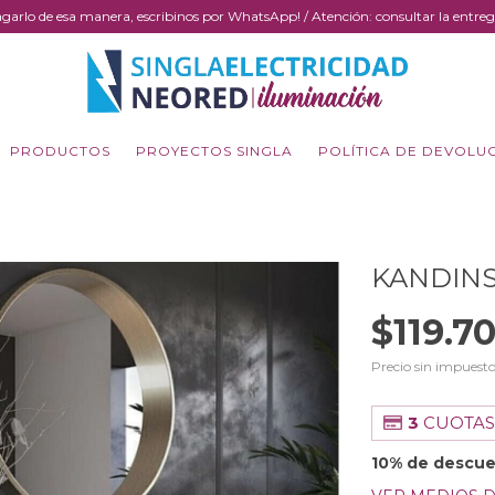
sa pagarlo de esa manera, escribinos por WhatsApp! / Atención: consultar la en
PRODUCTOS
PROYECTOS SINGLA
POLÍTICA DE DEVOLU
KANDINS
$119.7
Precio sin impuest
3
CUOTAS
10% de descu