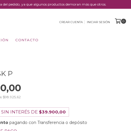
trega del pedido, ya que algunos productos demoran más que otros.
0
CREAR CUENTA
INICIAR SESIÓN
CIÓN
CONTACTO
K P
00,00
os
$98.925,62
 SIN INTERÉS DE
$39.900,00
ento
pagando con Transferencia o depósito