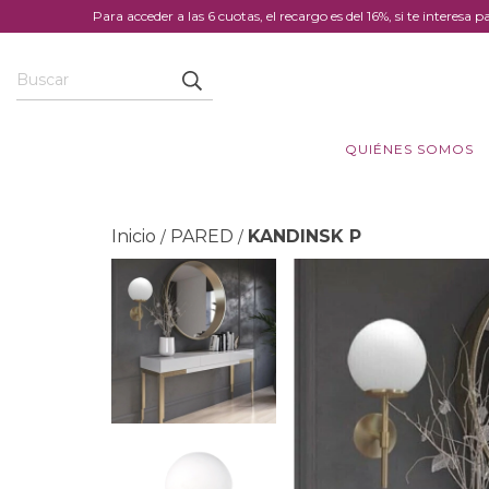
Para acceder a las 6 cuotas, el recargo es del 16%, si te intere
QUIÉNES SOMOS
Inicio
PARED
KANDINSK P
/
/