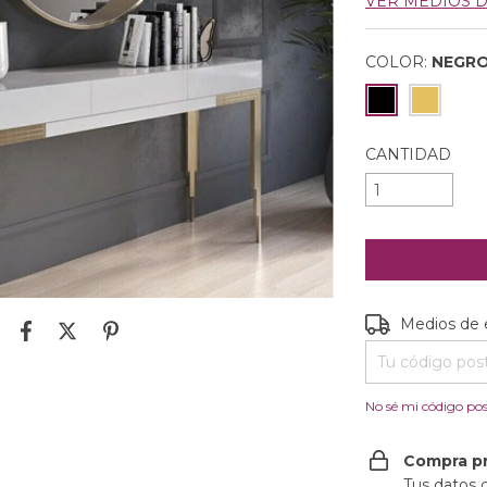
VER MEDIOS 
COLOR:
NEGR
CANTIDAD
Entregas para e
Medios de 
No sé mi código pos
Compra p
Tus datos 